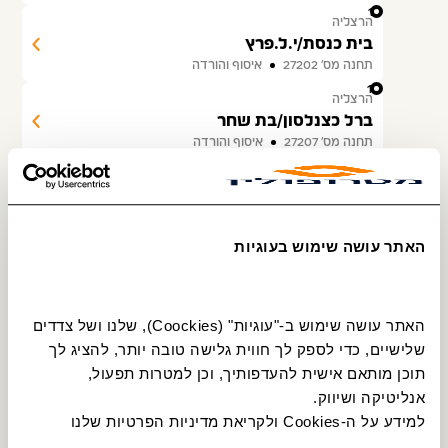
11
הרצליה
בית כנסת/י.ל.פרץ
תחנה מס׳ 27202
איסוף והורדה
12
הרצליה
ברל כצנלסון/בת שחר
תחנה מס׳ 27207
איסוף והורדה
13
הרצליה
ברל כצנלסון/החיצים
תחנה מס׳ 27210
איסוף והורדה
האתר עושה שימוש בעוגיות
14
הרצליה
ברל כצנלסון/חוני המעגל
תחנה מס׳ 27212
הורדה בלבד
האתר עושה שימוש ב-"עוגיות" (Coockies), שלנו ושל צדדים 
שלישיים, כדי לספק לך חווית גלישה טובה יותר, להציג לך 
תוכן מותאם אישית להעדפותיך, וכן למטרות תפעול, 
פרסום על אוטובוסים
אנליטיקה ושיווק.
שדרגו את העסק שלכם
למידע על ה-Cookies ולקריאת מדיניות הפרטיות שלנו 