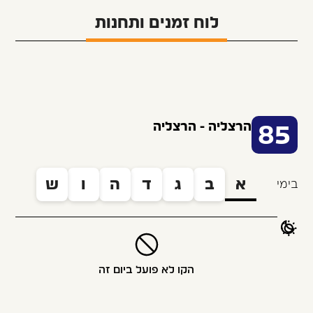
לוח זמנים ותחנות
הרצליה - הרצליה
85
א
ב
ג
ד
ה
ו
ש
בימי
הקו לא פועל ביום זה