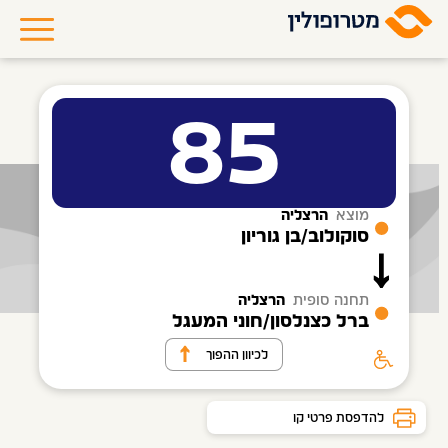
85
מוצא
הרצליה
סוקולוב/בן גוריון
תחנה סופית
הרצליה
ברל כצנלסון/חוני המעגל
לכיוון ההפוך
להדפסת פרטי קו