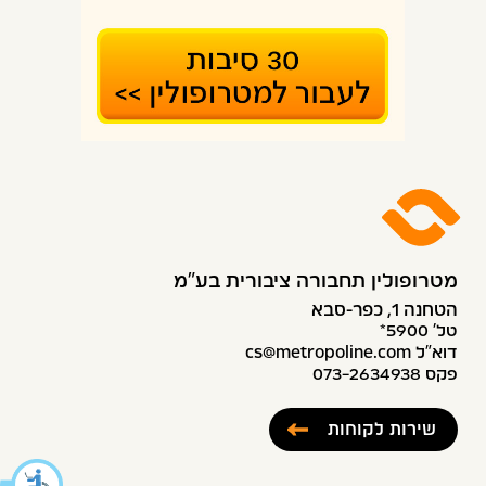
מטרופולין תחבורה ציבורית בע״מ
הטחנה 1, כפר-סבא
טל׳ 5900*
דוא”ל cs@metropoline.com
פקס 073-2634938
שירות לקוחות