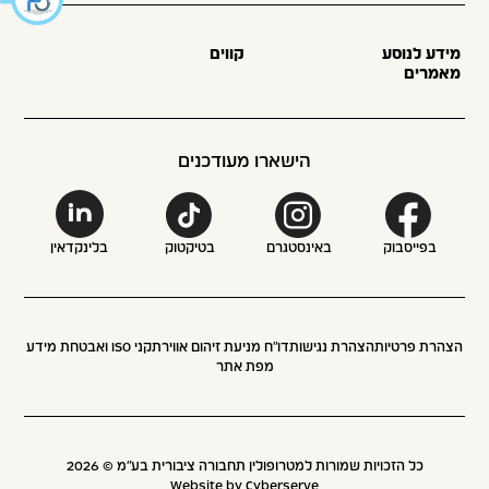
מידע לנוסע
קווים
מאמרים
הישארו מעודכנים
בפייסבוק
באינסטגרם
בטיקטוק
בלינקדאין
הצהרת פרטיות
הצהרת נגישות
דו״ח מניעת זיהום אוויר
תקני ISO ואבטחת מידע
מפת אתר
כל הזכויות שמורות למטרופולין תחבורה ציבורית בע״מ ©
2026
Website by Cyberserve