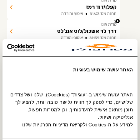
קרית אונו
קפלן/דוד רמז
תחנה מס׳ 31673
איסוף והורדה
23
קרית אונו
דרך לוי אשכול/לוס אנג'לס
תחנה מס׳ 31159
איסוף והורדה
24
קרית אונו
יהודה הלוי/ישעיהו
תחנה מס׳ 38107
איסוף והורדה
האתר עושה שימוש בעוגיות
25
גני תקווה
הרי יהודה / עין חנוך
תחנה מס׳ 31055
איסוף והורדה
האתר עושה שימוש ב-"עוגיות" (Coockies), שלנו ושל צדדים 
26
גני תקווה
שלישיים, כדי לספק לך חווית גלישה טובה יותר, להציג לך 
הרי יהודה / הרמה
תוכן מותאם אישית להעדפותיך, וכן למטרות תפעול, 
תחנה מס׳ 31053
איסוף והורדה
אנליטיקה ושיווק.
27
גני תקווה
למידע על ה-Cookies ולקריאת מדיניות הפרטיות שלנו 
דרך האגמים/דרך אילות
תחנה מס׳ 30584
איסוף והורדה