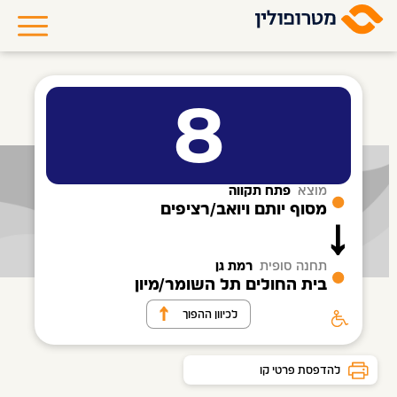
8
מוצא
פתח תקווה
מסוף יותם ויואב/רציפים
תחנה סופית
רמת גן
בית החולים תל השומר/מיון
לכיוון ההפוך
להדפסת פרטי קו