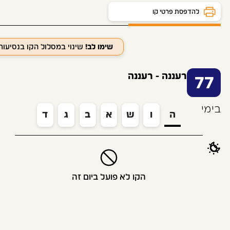
לוח זמנים ותחנות
להדפסת פרטי קו
שימו לב!
שינוי במסלול הקו בנסיעו
רעננה - רעננה
77
בימי
ה
ו
ש
א
ב
ג
ד
הקו לא פועל ביום זה