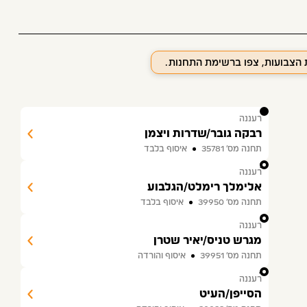
ת הצבועות, צפו ברשימת התחנות.
1
רעננה
רבקה גובר/שדרות ויצמן
תחנה מס׳ 35781
איסוף בלבד
2
רעננה
אלימלך רימלט/הגלבוע
תחנה מס׳ 39950
איסוף בלבד
3
רעננה
מגרש טניס/יאיר שטרן
תחנה מס׳ 39951
איסוף והורדה
4
רעננה
הסייפן/העיט