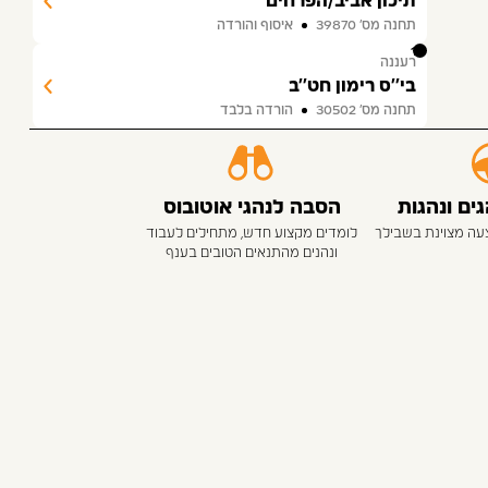
תיכון אביב/הפרחים
תחנה מס׳ 39870
איסוף והורדה
11
רעננה
בי''ס רימון חט''ב
תחנה מס׳ 30502
הורדה בלבד
ם ונהגות
הסבה לנהגי אוטובוס
צעה מצוינת בשבילך
לומדים מקצוע חדש, מתחילים לעבוד
ונהנים מהתנאים הטובים בענף