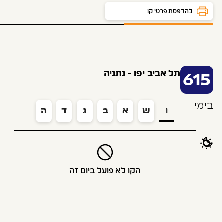
לוח זמנים ותחנות
להדפסת פרטי קו
תל אביב יפו - נתניה
615
בימי
ו
ש
א
ב
ג
ד
ה
הקו לא פועל ביום זה