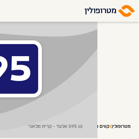
95
מטרופולין
קווים ותחנות
קו 595 אלעד - קרית מלאכי