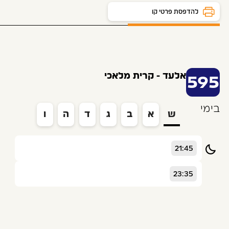
לוח זמנים ותחנות
להדפסת פרטי קו
אלעד - קרית מלאכי
595
בימי
ש
א
ב
ג
ד
ה
ו
21:45
23:35