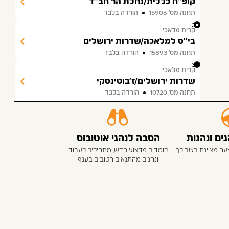
קופ''ח כללית/נחלת הר חב''ד
תחנה מס׳ 15906
הורדה בלבד
34
קרית מלאכי
בי''ס למלאכה/שדרות ירושלים
תחנה מס׳ 15893
הורדה בלבד
35
קרית מלאכי
שדרות ירושלים/ז'בוטינסקי
תחנה מס׳ 10720
הורדה בלבד
ם ונהגות
הסבה לנהגי אוטובוס
צעה מצוינת בשבילך
לומדים מקצוע חדש, מתחילים לעבוד
ונהנים מהתנאים הטובים בענף