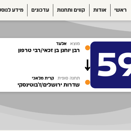
ראשי
אודות
קווים ותחנות
עדכונים
מידע לנוסע
מוצא
אלעד
5
רבן יוחנן בן זכאי/רבי טרפון
תחנה סופית
קרית מלאכי
שדרות ירושלים/ז'בוטינסקי