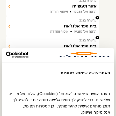
ערערה בנגב
אזור תעשייה
תחנה מס׳ 19258
איסוף והורדה
12
ערערה בנגב
בית ספר אלנג'אח
תחנה מס׳ 19257
איסוף והורדה
13
ערערה בנגב
בית ספר אלנג'אח
תחנה מס׳ 19276
איסוף והורדה
14
ערערה בנגב
אזור תעשיה ערערה
תחנה מס׳ 11763
איסוף והורדה
האתר עושה שימוש בעוגיות
15
ערערה בנגב
שכונה 5/קופת חולים
תחנה מס׳ 11765
איסוף והורדה
האתר עושה שימוש ב-"עוגיות" (Coockies), שלנו ושל צדדים 
16
שלישיים, כדי לספק לך חווית גלישה טובה יותר, להציג לך 
ערערה בנגב
תוכן מותאם אישית להעדפותיך, וכן למטרות תפעול, 
מסגד אלסלאם
תחנה מס׳ 11766
איסוף והורדה
אנליטיקה ושיווק.