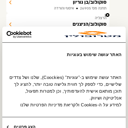
סוקולוב/בן גוריון
תחנה מס׳ 26905
איסוף והורדה
26
הרצליה
סוקולוב/הניצנים
תחנה מס׳ 26900
איסוף והורדה
27
הרצליה
בית ספר וייצמן/וייצמן
תחנה מס׳ 26899
איסוף והורדה
האתר עושה שימוש בעוגיות
28
הרצליה
הרב קוק/ויצמן
תחנה מס׳ 20216
איסוף והורדה
האתר עושה שימוש ב-"עוגיות" (Coockies), שלנו ושל צדדים 
29
שלישיים, כדי לספק לך חווית גלישה טובה יותר, להציג לך 
הרצליה
בית ספר תיכון ראשונים/הרב קוק
תוכן מותאם אישית להעדפותיך, וכן למטרות תפעול, 
תחנה מס׳ 26881
איסוף והורדה
אנליטיקה ושיווק.
30
למידע על ה-Cookies ולקריאת מדיניות הפרטיות שלנו 
הרצליה
בן גוריון / הרב קוק
תחנה מס׳ 26894
איסוף והורדה
31
הצג פרטים
הרצליה