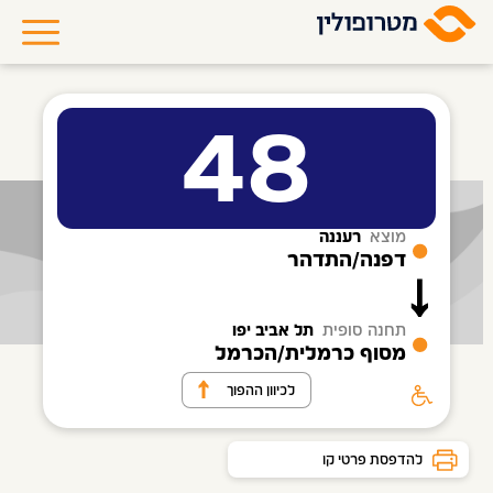
48
מוצא
רעננה
דפנה/התדהר
תחנה סופית
תל אביב יפו
מסוף כרמלית/הכרמל
לכיוון ההפוך
להדפסת פרטי קו