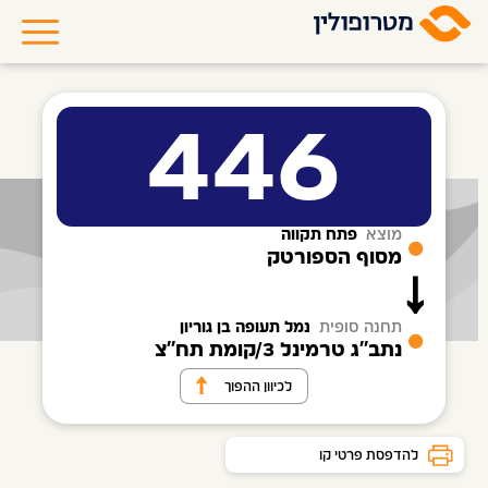
446
מוצא
פתח תקווה
מסוף הספורטק
תחנה סופית
נמל תעופה בן גוריון
נתב''ג טרמינל 3/קומת תח''צ
לכיוון ההפוך
להדפסת פרטי קו