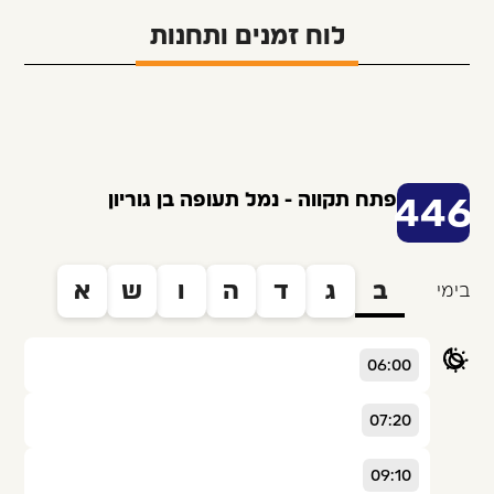
לוח זמנים ותחנות
פתח תקווה - נמל תעופה בן גוריון
446
ב
ג
ד
ה
ו
ש
א
בימי
06:00
07:20
09:10