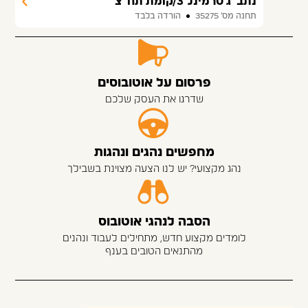
נתב''ג טרמינל 3/קומת תח''צ
תחנה מס׳ 35275
הורדה בלבד
פרסום על אוטובוסים
שדרגו את העסק שלכם
מחפשים נהגים ונהגות
נהג מקצועי? יש לנו הצעה מצוינת בשבילך
הסבה לנהגי אוטובוס
לומדים מקצוע חדש, מתחילים לעבוד ונהנים
מהתנאים הטובים בענף