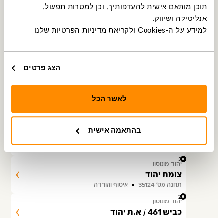
תוכן מותאם אישית להעדפותיך, וכן למטרות תפעול, 
24
יהוד מונוסון
אנליטיקה ושיווק.
מסעף נווה מונסון/כביש 461
למידע על ה-Cookies ולקריאת מדיניות הפרטיות שלנו 
תחנה מס׳ 31570
איסוף והורדה
25
יהוד מונוסון
העצמאות/צומת יהוד מערב
הצג פרטים
תחנה מס׳ 31334
איסוף והורדה
26
יהוד מונוסון
לאשר הכל
העצמאות/ הרצל
תחנה מס׳ 31052
איסוף והורדה
27
יהוד מונוסון
בהתאמה אישית
דרך העצמאות/סעדיה חתוכה
תחנה מס׳ 31336
איסוף והורדה
28
יהוד מונוסון
צומת יהוד
תחנה מס׳ 35124
איסוף והורדה
29
יהוד מונוסון
כביש 461 / א.ת יהוד