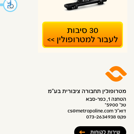
מטרופולין תחבורה ציבורית בע״מ
הטחנה 1, כפר-סבא
טל׳ 5900*
דוא”ל cs@metropoline.com
פקס 073-2634938
שירות לקוחות