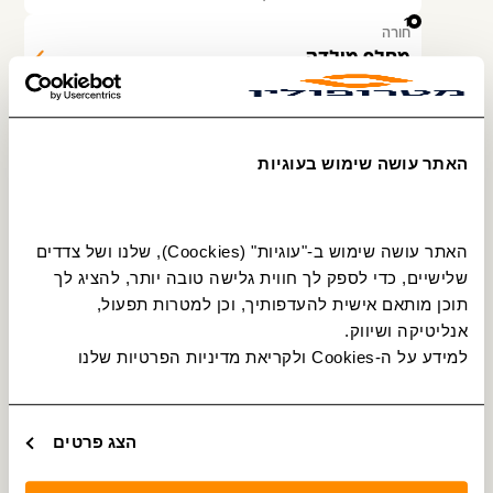
18
חורה
מחלף מולדה
תחנה מס׳ 16475
איסוף והורדה
19
כסיפה
נחל ענים
האתר עושה שימוש בעוגיות
תחנה מס׳ 16052
איסוף והורדה
20
כסיפה
צומת נבטים
האתר עושה שימוש ב-"עוגיות" (Coockies), שלנו ושל צדדים 
תחנה מס׳ 16476
איסוף והורדה
שלישיים, כדי לספק לך חווית גלישה טובה יותר, להציג לך 
21
כסיפה
תוכן מותאם אישית להעדפותיך, וכן למטרות תפעול, 
כסייפה אבו רביעה
אנליטיקה ושיווק.
תחנה מס׳ 11345
איסוף והורדה
למידע על ה-Cookies ולקריאת מדיניות הפרטיות שלנו 
22
כסיפה
מחצבת הר דרגות/דריג'את
תחנה מס׳ 14154
איסוף והורדה
הצג פרטים
23
כסיפה
צומת כסייפה