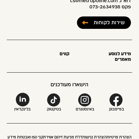
דוא”ל cs@metropoline.com
פקס 073-2634938
שירות לקוחות
מידע לנוסע
קווים
מאמרים
הישארו מעודכנים
בפייסבוק
באינסטגרם
בטיקטוק
בלינקדאין
הצהרת פרטיות
הצהרת נגישות
דו״ח מניעת זיהום אוויר
תקני ISO ואבטחת מידע