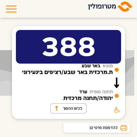
388
מוצא
באר שבע
ת.מרכזית באר שבע/רציפים בינעירוני
תחנה סופית
ערד
יהודה/תחנה מרכזית
לכיוון ההפוך
להדפסת פרטי קו