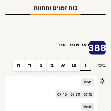
לוח זמנים ותחנות
באר שבע - ערד
388
ו
ש
א
ב
ג
ד
ה
בימי
06:45
07:45
07:30
07:15
08:30