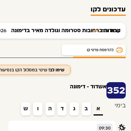
עדכונים לקו
עבודות ברחובות סטרומה וגולדה מאיר בדימונה
קראו עוד
026
לוח זמנים ותחנות
להדפסת פרטי קו
שימו לב!
שינוי במסלול הקו בנסיעו
אשדוד - דימונה
352
בימי
א
ב
ג
ד
ה
ו
ש
09:30