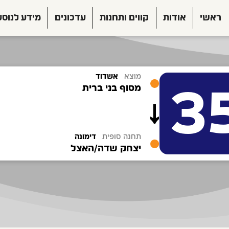
ראשי
אודות
קווים ותחנות
עדכונים
מידע לנוסע
מוצא
אשדוד
3
מסוף בני ברית
תחנה סופית
דימונה
יצחק שדה/האצל