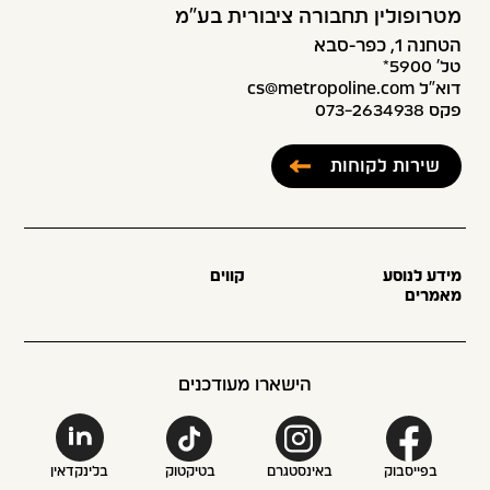
מטרופולין תחבורה ציבורית בע״מ
הטחנה 1, כפר-סבא
טל׳ 5900*
דוא”ל cs@metropoline.com
פקס 073-2634938
שירות לקוחות
מידע לנוסע
קווים
מאמרים
הישארו מעודכנים
בפייסבוק
באינסטגרם
בטיקטוק
בלינקדאין