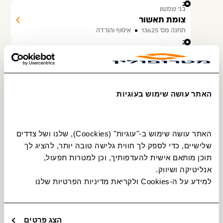
25
בני שמעון
צומת תאשור
תחנה מס׳ 13625
איסוף והורדה
26
בני שמעון
צומת תדהר
תחנה מס׳ 15567
איסוף והורדה
27
שרשרת
האתר עושה שימוש בעוגיות
צומת שיבולים
תחנה מס׳ 15569
איסוף והורדה
28
שדות נגב
האתר עושה שימוש ב-"עוגיות" (Coockies), שלנו ושל צדדים 
צומת הגדי לצפון
שלישיים, כדי לספק לך חווית גלישה טובה יותר, להציג לך 
תחנה מס׳ 15570
איסוף והורדה
תוכן מותאם אישית להעדפותיך, וכן למטרות תפעול, 
29
נתיבות
אנליטיקה ושיווק.
שדרות ירושלים/יוסף סמלו
למידע על ה-Cookies ולקריאת מדיניות הפרטיות שלנו 
תחנה מס׳ 14838
הורדה בלבד
30
נתיבות
שדרות ירושלים/חפץ חיים
הצג פרטים
תחנה מס׳ 16515
הורדה בלבד