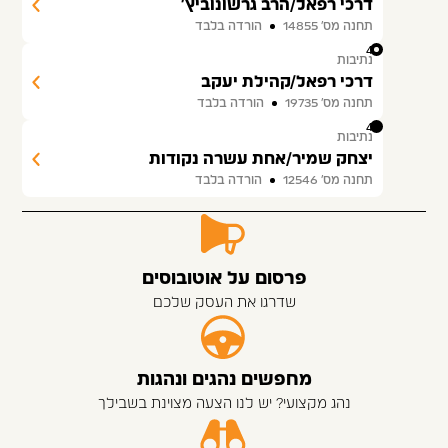
דרכי רפאל/הרב גרשונוביץ'
תחנה מס׳ 14855
הורדה בלבד
43
נתיבות
דרכי רפאל/קהילת יעקב
תחנה מס׳ 19735
הורדה בלבד
44
נתיבות
יצחק שמיר/אחת עשרה נקודות
תחנה מס׳ 12546
הורדה בלבד
פרסום על אוטובוסים
שדרגו את העסק שלכם
מחפשים נהגים ונהגות
נהג מקצועי? יש לנו הצעה מצוינת בשבילך