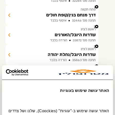
תחנה מס׳ 32284
איסוף בלבד
22
פתח תקווה
דרך מנחם בגין/קופת חולים
תחנה מס׳ 32446
איסוף בלבד
23
ראשון לציון
שדרות היובל/האורנים
תחנה מס׳ 33872
הורדה בלבד
24
ראשון לציון
שדרות היובל/נחלת יהודה
תחנה מס׳ 35863
הורדה בלבד
25
יבנה
ת. מרכזית יבנה
תחנה מס׳ 30002
הורדה בלבד
26
אשדוד
האתר עושה שימוש בעוגיות
שדרות הפלמח/חטיבת כרמלי
תחנה מס׳ 12284
הורדה בלבד
27
אשדוד
האתר עושה שימוש ב-"עוגיות" (Coockies), שלנו ושל צדדים 
הפלמ''ח/גשר עד הלום