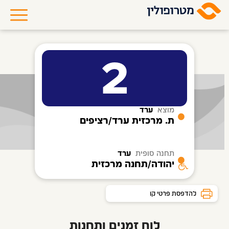
2
מוצא
ערד
ת. מרכזית ערד/רציפים
תחנה סופית
ערד
יהודה/תחנה מרכזית
להדפסת פרטי קו
לוח זמנים ותחנות