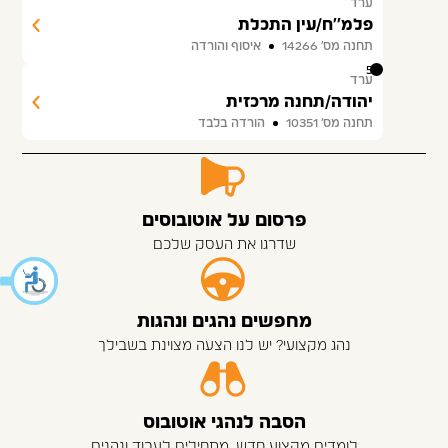
ערד
פלמ''ח/עין התכלת
תחנה מס׳ 14266
איסוף והורדה
50
ערד
יהודה/תחנה מרכזית
תחנה מס׳ 10351
הורדה בלבד
פרסום על אוטובוסים
שדרגו את העסק שלכם
מחפשים נהגים ונהגות
נהג מקצועי? יש לנו הצעה מצוינת בשבילך
הסבה לנהגי אוטובוס
לומדים מקצוע חדש, מתחילים לעבוד ונהנים