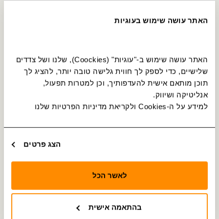
20
ערד
מועצת הפועלים
האתר עושה שימוש בעוגיות
תחנה מס׳ 14233
איסוף והורדה
21
ערד
ירושלים/שמעון
האתר עושה שימוש ב-"עוגיות" (Coockies), שלנו ושל צדדים 
תחנה מס׳ 14236
איסוף והורדה
שלישיים, כדי לספק לך חווית גלישה טובה יותר, להציג לך 
22
ערד
תוכן מותאם אישית להעדפותיך, וכן למטרות תפעול, 
הקנאים/דוד המלך
אנליטיקה ושיווק.
תחנה מס׳ 16027
איסוף והורדה
למידע על ה-Cookies ולקריאת מדיניות הפרטיות שלנו 
23
ערד
הקנאים/יאשיהו
תחנה מס׳ 14255
איסוף והורדה
הצג פרטים
24
ערד
מרכז צעירים/יאשיהו
לאשר הכל
תחנה מס׳ 14256
איסוף והורדה
25
ערד
סלעית/יסעור
בהתאמה אישית
תחנה מס׳ 14434
איסוף והורדה