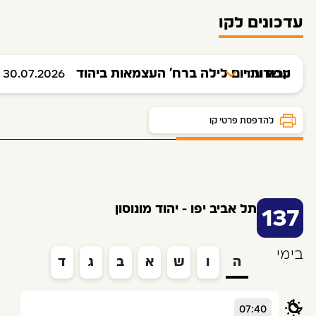
עדכונים לקו
עבודות יום לילה ברח' העצמאות ביהוד
קראו עוד
30.07.2026
לוח זמנים ותחנות
להדפסת פרטי קו
תל אביב יפו - יהוד מונוסון
137
בימי
ה
ו
ש
א
ב
ג
ד
07:40