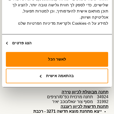
32733 בית ספר למשטרה/444
שלישיים, כדי לספק לך חווית גלישה טובה יותר, להציג לך 
קו 21
תוכן מותאם אישית להעדפותיך, וכן למטרות תפעול, 
הקו ייצא מתחנת מוצא חדשה 37015 - מסוף
רעננה/היהלום
אנליטיקה ושיווק.
סיום מסלול בתחנה 3272 - רכבת טירה/הורדה
למידע על ה-Cookies ולקריאת מדיניות הפרטיות שלנו 
תחנות חדשות לכיוון טירה
37015 מסוף רעננה/היהלום
37135 בית משפט/טשרניחובסקי
הצג פרטים
37017 טשרניחובסקי/ויצמן
37020 ויצמן/זאב גלר
37027 וייצמן/גורדון
39690 קניון ערים/וייצמן
לאשר הכל
37032 ויצמן/ירושלים
37033 וייצמן/רוטשילד
37035 תחנה מרכזית כפ"ס/ויצמן
בהתאמה אישית
32733 בית ספר למשטרה/444
3272 רכבת טירה/הורדה
תחנה מבוטלת לכיוון טירה
34924 תחנה מרכזית כפ"ס/רציפים
31992 מסוף צור יגאל/כוכב יאיר
תחנות חדשות לכיוון רעננה
ייצא מתחנת מוצא חדשה 3271 - רכבת