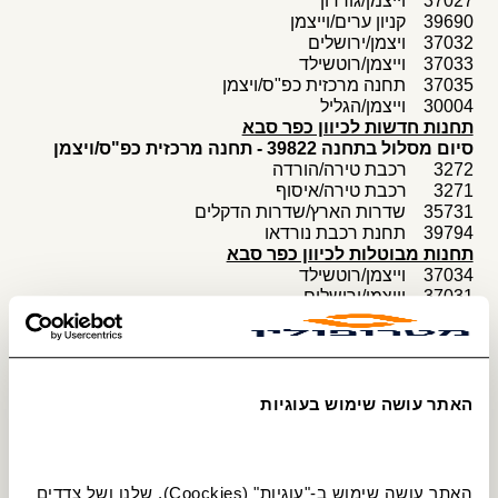
37027 וייצמן/גורדון
39690 קניון ערים/וייצמן
37032 ויצמן/ירושלים
37033 וייצמן/רוטשילד
37035 תחנה מרכזית כפ"ס/ויצמן
30004 וייצמן/הגליל
תחנות חדשות לכיוון כפר סבא
סיום מסלול בתחנה 39822 - תחנה מרכזית כפ"ס/ויצמן
3272 רכבת טירה/הורדה
3271 רכבת טירה/איסוף
35731 שדרות הארץ/שדרות הדקלים
39794 תחנת רכבת נורדאו
תחנות מבוטלות לכיוון כפר סבא
37034 וייצמן/רוטשילד
37031 וייצמן/ירושלים
37030 קניון ערים/וייצמן
37028 ביטוח לאומי/ויצמן
37019 ויצמן/זאב גלר
37018 טשרניחובסקי/ויצמן
37269 מסוף רעננה/רציפים
האתר עושה שימוש בעוגיות
37915 מחלף רעננה צפון
39905 בית המילניום/התדהר
39908 התדהר/התעשייה
38081 דפנה/התדהר
האתר עושה שימוש ב-"עוגיות" (Coockies), שלנו ושל צדדים 