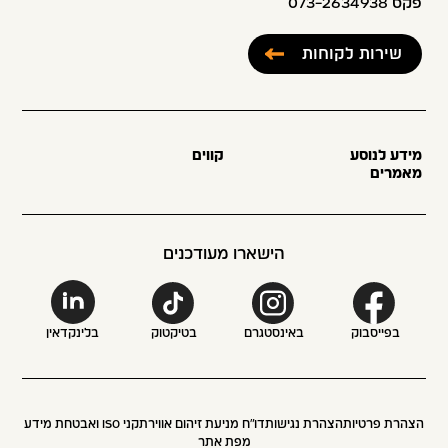
פקס 073-2634938
שירות לקוחות
מידע לנוסע
קווים
מאמרים
הישארו מעודכנים
בפייסבוק
באינסטגרם
בטיקטוק
בלינקדאין
הצהרת פרטיות
הצהרת נגישות
דו״ח מניעת זיהום אוויר
תקני ISO ואבטחת מידע
מפת אתר